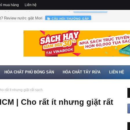
hỉ mua hàng
Liên hệ
t? Review nước giặt Mori
CÂU HỎI THƯỜNG GẶP
HÓA CHẤT PHỦ BÓNG SÀN
HÓA CHẤT TẨY RỬA
LIÊN HỆ
 rất ít nhưng giặt rất sạch
M | Cho rất ít nhưng giặt rất