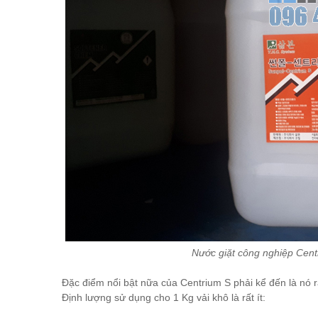
Nước giặt công nghiệp Cent
Đặc điểm nổi bật nữa của Centrium S phải kể đến là nó rấ
Định lượng sử dụng cho 1 Kg vải khô là rất ít: