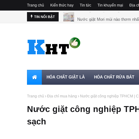
Trang chủ
Kiến thức hay
Tin tức
Tin khuyến mại
Địa c
Nước giặt Mori mùi nào thơm nhấ
TIN NỔI BẬT
HÓA CHẤT GIẶT LÀ
HÓA CHẤT RỬA BÁT
Trang chủ
Địa chỉ mua hàng
Nước giặt công nghiệp TPHCM | Cho
Nước giặt công nghiệp TPHC
sạch