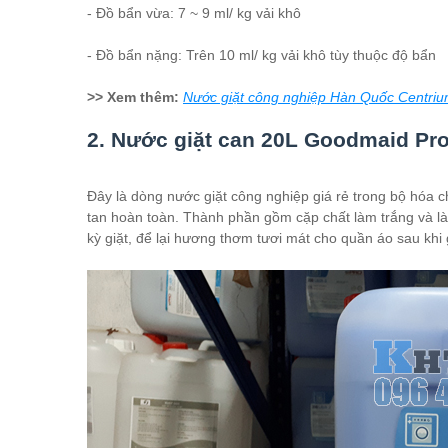
- Đồ bẩn vừa: 7 ~ 9 ml/ kg vải khô
- Đồ bẩn nặng: Trên 10 ml/ kg vải khô tùy thuộc độ bẩn
>> Xem thêm:
Nước giặt công nghiệp Hàn Quốc Centri
2. Nước giặt can 20L Goodmaid P
Đây là dòng nước giặt công nghiệp giá rẻ trong bộ hóa c
tan hoàn toàn. Thành phần gồm cặp chất làm trắng và làm
kỳ giặt, để lại hương thơm tươi mát cho quần áo sau khi g