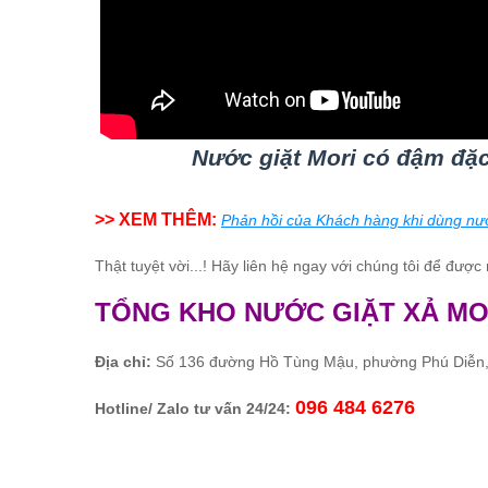
Nước giặt Mori có đậm đặ
>> XEM THÊM:
Phản hồi của Khách hàng khi dùng nướ
Thật tuyệt vời...! Hãy liên hệ ngay với chúng tôi để được
TỔNG KHO NƯỚC GIẶT XẢ MO
Địa chỉ:
Số 136 đường Hồ Tùng Mậu, phường Phú Diễn, 
096 484 6276
Hotline/ Zalo tư vấn 24/24: