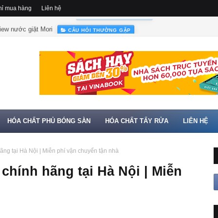
hỉ mua hàng
Liên hệ
iew nước giặt Mori
CÂU HỎI THƯỜNG GẶP
HÓA CHẤT PHỦ BÓNG SÀN
HÓA CHẤT TẨY RỬA
LIÊN HỆ
ãng tại Hà Nội | Miễn phí vận chuyển tận nhà
chính hãng tại Hà Nội | Miễn