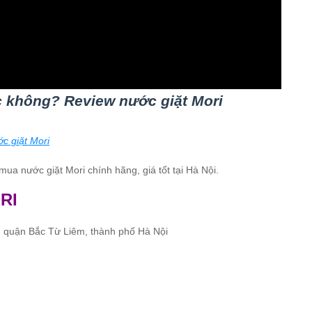
c không? Review nước giặt Mori
c giặt Mori
 mua nước giặt Mori chính hãng, giá tốt tại Hà Nội.
RI
quận Bắc Từ Liêm, thành phố Hà Nội