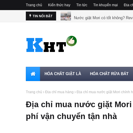
Trang chủ
Kiến thức hay
Tin tức
Tin khuyến mại
Địa c
Nước giặt Mori có tốt không? Rev
TIN NỔI BẬT
HÓA CHẤT GIẶT LÀ
HÓA CHẤT RỬA BÁT
Trang chủ
Địa chỉ mua hàng
Địa chỉ mua nước giặt Mori chính h
Địa chỉ mua nước giặt Mori 
phí vận chuyển tận nhà