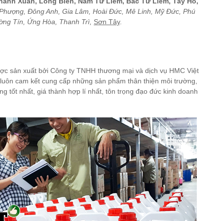
Thanh Xuân, Long Biên, Nam Từ Liêm, Bắc Từ Liêm, Tây Hồ,
Phượng, Đông Anh, Gia Lâm, Hoài Đức, Mê Linh, Mỹ Đức, Phú
ờng Tín, Ứng Hòa, Thanh Trì,
Sơn Tây
.
c sản xuất bởi Công ty TNHH thương mại và dịch vụ HMC Việt
y luôn cam kết cung cấp những sản phẩm thân thiện môi trường,
g tốt nhất, giá thành hợp lí nhất, tôn trọng đạo đức kinh doanh