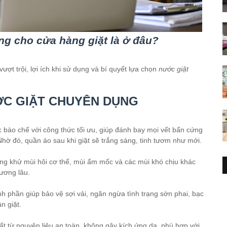
g cho cửa hàng giặt là ở đâu?
ượt trội, lợi ích khi sử dụng và bí quyết lựa chọn
nước giặt
ỚC GIẶT CHUYÊN DỤNG
bào chế với công thức tối ưu, giúp đánh bay mọi vết bẩn cứng
hờ đó, quần áo sau khi giặt sẽ trắng sáng, tinh tươm như mới.
ng khử mùi hôi cơ thể, mùi ẩm mốc và các mùi khó chịu khác
ương lâu.
 phần giúp bảo vệ sợi vải, ngăn ngừa tình trạng sờn phai, bạc
n giặt.
 từ nguyên liệu an toàn, không gây kích ứng da, phù hợp với