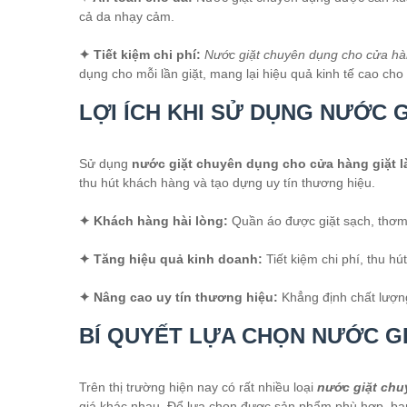
cả da nhạy cảm.
✦ Tiết kiệm chi phí:
Nước giặt chuyên dụng cho cửa hàn
dụng cho mỗi lần giặt, mang lại hiệu quả kinh tế cao cho 
LỢI ÍCH KHI SỬ DỤNG NƯỚC 
Sử dụng
nước giặt chuyên dụng cho cửa hàng giặt l
thu hút khách hàng và tạo dựng uy tín thương hiệu.
✦ Khách hàng hài lòng:
Quần áo được giặt sạch, thơm 
✦ Tăng hiệu quả kinh doanh:
Tiết kiệm chi phí, thu h
✦ Nâng cao uy tín thương hiệu:
Khẳng định chất lượng
BÍ QUYẾT LỰA CHỌN NƯỚC G
Trên thị trường hiện nay có rất nhiều loại
nước giặt chu
giá khác nhau. Để lựa chọn được sản phẩm phù hợp, bạn