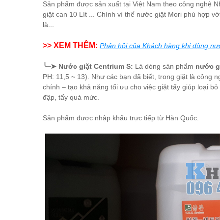
Sản phẩm được sản xuất tại Việt Nam theo công nghệ Nh
giặt can 10 Lít ... Chính vì thế nước giặt Mori phù hợp 
là...
>> XEM THÊM:
Phản hồi của Khách hàng khi dùng nướ
╰┈➤ Nước giặt Centrium S:
Là dòng sản phẩm
nước g
PH: 11,5 ~ 13). Như các bạn đã biết, trong giặt là công
chính – tạo khả năng tối ưu cho việc giặt tẩy giúp loại 
đập, tẩy quá mức.
Sản phẩm được nhập khẩu trực tiếp từ Hàn Quốc.