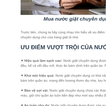
Mua nước giặt chuyên dụn
Trước tiên, chúng ta hãy cùng nhau tìm hiểu về ưu điểm v
chuyên dụng cho cửa hàng giặt là
nhé.
ƯU ĐIỂM VƯỢT TRỘI CỦA NƯ
✦ Hiệu quả làm sạch cao:
Nước giặt chuyên dụng
được 
đầu, kể cả vết dầu mỡ, thức ăn bám dính trên quần áo. N
✦ Khử mùi hiệu quả:
Nước giặt chuyên dụng
có khả nă
bám trên quần áo, mang đến hương thơm dịu nhẹ, lưu h
✦ Bảo vệ sợi vải:
Nước giặt chuyên dụng chứa các thành
màu, giữ cho quần áo luôn bền đẹp như mới sau nhiều lầ
✦ An toàn cho da:
Nước giặt chuyên dụng được sản xuất