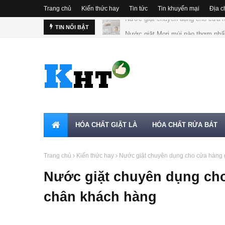
Trang chủ
Kiến thức hay
Tin tức
Tin khuyến mại
Địa c
Nước giặt Mori mùi nào thơm nhấ
TIN NỔI BẬT
HÓA CHẤT GIẶT LÀ
HÓA CHẤT RỬA BÁT
Trang chủ
Kiến thức hay
Nước giặt chuyên dụng cho cửa hàng gi
Nước giặt chuyên dụng cho 
chân khách hàng