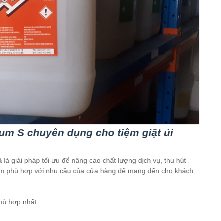
um S chuyên dụng cho tiệm giặt ủi
à
là giải pháp tối ưu để nâng cao chất lượng dịch vụ, thu hút
hẩm phù hợp với nhu cầu của cửa hàng để mang đến cho khách
hù hợp nhất.