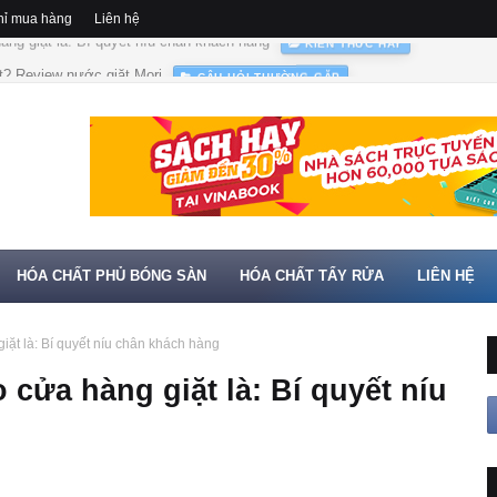
hỉ mua hàng
Liên hệ
t? Review nước giặt Mori
CÂU HỎI THƯỜNG GẶP
HÓA CHẤT PHỦ BÓNG SÀN
HÓA CHẤT TẨY RỬA
LIÊN HỆ
ặt là: Bí quyết níu chân khách hàng
cửa hàng giặt là: Bí quyết níu